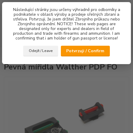
0
ks
Následující stránky jsou určeny výhradně pro odborníky a
za
0,00 Kč
podnikatele v oblasti výroby a prodeje sřelných zbraní a
střeliva. Potvrzuji, že jsem držitel Zbrojního průkazu nebo
Menu
Zbrojního oprávnění. NOTICE! These web pages are
designated only for experts and dealers in field of
production and trade with firearms and ammunition. I am
confirming that i am holder of gun passport or license!
Hledat
Potvrzuji / Confirm
Odejít / Leave
Úvod
Mířidla
Pevná mířidla Walther PDP FO
Pevná mířidla Walther PDP FO