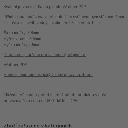
Kvalitní pevná mířidla na pistole Walther PDP.
Mířidla jsou dodávána v setu: hledí se světlovodným vláknem 1mm
+ muška se světlovodným vláknem 1,5mm nebo 1mm.
Šířka mušky: 3,8mm
Výřez v hledí: 3,5mm
Výška mušky 4,5mm
Toto hledí je určeno pro samonabíjecí pistole:
Walther PDP
Hledí se montuje bez jakýchkoliv úprav na zbrani.
Můžeme Vám poskytnout montáž tohoto produktu v naší
provozovně za cenu od 600,- kč bez DPH.
Zboží zařazeno v kategoriích