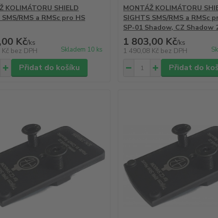
 KOLIMÁTORU SHIELD
MONTÁŽ KOLIMÁTORU SHI
 SMS/RMS a RMSc pro HS
SIGHTS SMS/RMS a RMSc pr
SP-01 Shadow, CZ Shadow 
,00 Kč
1 803,00 Kč
/
ks
/
ks
Skladem 10 ks
Sk
8 Kč
bez DPH
1 490,08 Kč
bez DPH
Přidat do košíku
Přidat do ko