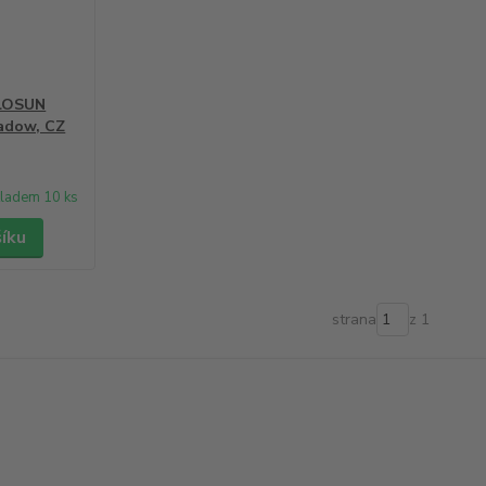
LOSUN
adow, CZ
ladem 10 ks
šíku
strana
z 1