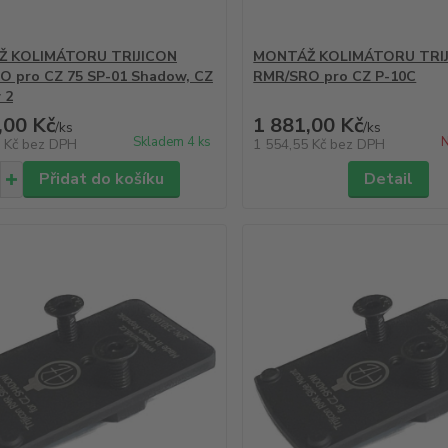
 KOLIMÁTORU TRIJICON
MONTÁŽ KOLIMÁTORU TRI
O pro CZ 75 SP-01 Shadow, CZ
RMR/SRO pro CZ P-10C
 2
,00 Kč
1 881,00 Kč
/
ks
/
ks
Skladem 4 ks
N
5 Kč
bez DPH
1 554,55 Kč
bez DPH
Přidat do košíku
Detail