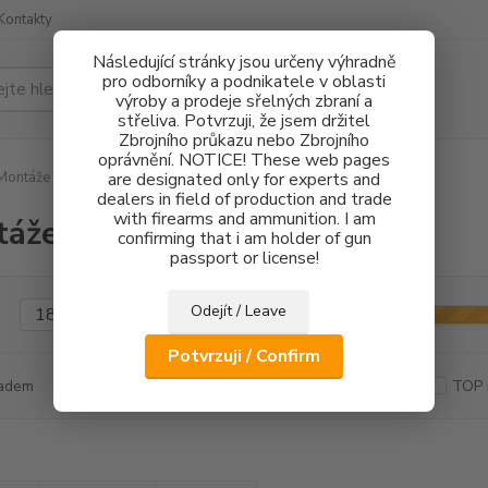
Kontakty
Následující stránky jsou určeny výhradně
pro odborníky a podnikatele v oblasti
Hledat
výroby a prodeje sřelných zbraní a
střeliva. Potvrzuji, že jsem držitel
Zbrojního průkazu nebo Zbrojního
oprávnění. NOTICE! These web pages
ontáže optických mířidel
are designated only for experts and
dealers in field of production and trade
with firearms and ammunition. I am
áže optických mířidel
confirming that i am holder of gun
passport or license!
Odejít / Leave
Kč
Od
Potvrzuji / Confirm
adem
Novinka
Akce
Doprava ZDARMA
TOP 