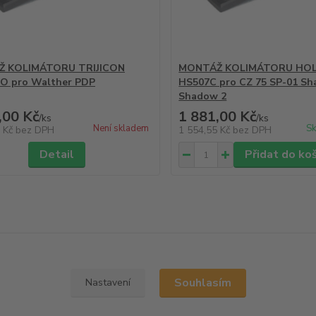
 KOLIMÁTORU TRIJICON
MONTÁŽ KOLIMÁTORU HO
O pro Walther PDP
HS507C pro CZ 75 SP-01 Sh
Shadow 2
,00 Kč
1 881,00 Kč
/
ks
/
ks
Není skladem
Sk
5 Kč
bez DPH
1 554,55 Kč
bez DPH
Detail
Přidat do ko
Souhlasím
Nastavení