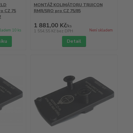
ELD
MONTÁŽ KOLIMÁTORU TRIJICON
o CZ 75
RMR/SRO pro CZ 75/85
2
1 881,00 Kč
/
ks
ladem 10 ks
Není skladem
1 554,55 Kč
bez DPH
šíku
Detail