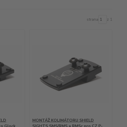
strana
z 1
ELD
MONTÁŽ KOLIMÁTORU SHIELD
o Glock
SIGHTS SMS/RMS a RMSc pro CZ P-