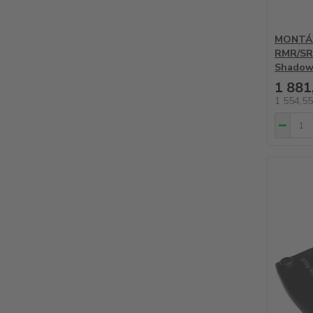
MONTÁŽ
RMR/SR
Shadow
1 881
1 554,5