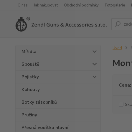
O nás
Jak nakupovat
Obchodní podmínky
Fotogalerie
Úvod
M
Mířidla
Mont
Spouště
Pojistky
Cena:
Kohouty
Botky zásobníků
Skl
Pružiny
Přesná vodítka hlavní