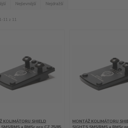
jší
Nejlevnější
Nejdražší
1-11 z 11
 KOLIMÁTORU SHIELD
MONTÁŽ KOLIMÁTORU SHI
 SMS/RMS a RMSc pro CZ 75/85
SIGHTS SMS/RMS a RMSc pr