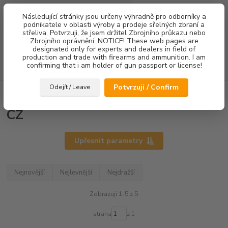
0
ks
Následující stránky jsou určeny výhradně pro odborníky a
za
0,00 Kč
podnikatele v oblasti výroby a prodeje sřelných zbraní a
střeliva. Potvrzuji, že jsem držitel Zbrojního průkazu nebo
Menu
Zbrojního oprávnění. NOTICE! These web pages are
designated only for experts and dealers in field of
production and trade with firearms and ammunition. I am
confirming that i am holder of gun passport or license!
Hledat
Potvrzuji / Confirm
Odejít / Leave
Úvod
Mířidla
CZ
CZ
Upřesnit parametry
Nejnovější
Nejlevnější
Nejdražší
Zobrazuji 1-5 z 5
strana
z 1