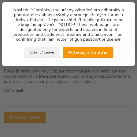
0
ks
Následující stránky jsou určeny výhradně pro odborníky a
za
0,00 Kč
podnikatele v oblasti výroby a prodeje sřelných zbraní a
střeliva. Potvrzuji, že jsem držitel Zbrojního průkazu nebo
Menu
Zbrojního oprávnění. NOTICE! These web pages are
designated only for experts and dealers in field of
production and trade with firearms and ammunition. I am
confirming that i am holder of gun passport or license!
Hledat
Potvrzuji / Confirm
Odejít / Leave
Zapomenuté heslo
Pokud již máte vytvořený účet, ale zapomněli jste své heslo, zadejte
svou e-mailovou adresu, kterou jste uvedli při registraci. Zašleme Vám
na ni e-mail s odkazem pro nastavení nového hesla.
Váš e-mail:
Obnovit heslo