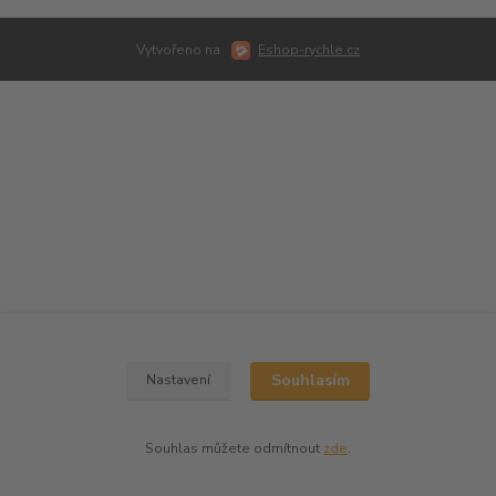
Vytvořeno na
Eshop-rychle.cz
Souhlasím
Nastavení
Souhlas můžete odmítnout
zde
.