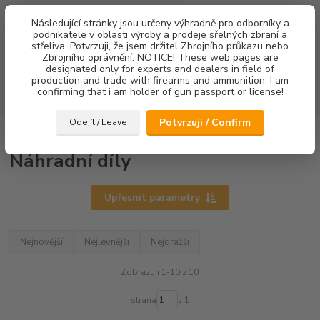
0
ks
Následující stránky jsou určeny výhradně pro odborníky a
za
0,00 Kč
podnikatele v oblasti výroby a prodeje sřelných zbraní a
střeliva. Potvrzuji, že jsem držitel Zbrojního průkazu nebo
Menu
Zbrojního oprávnění. NOTICE! These web pages are
designated only for experts and dealers in field of
production and trade with firearms and ammunition. I am
confirming that i am holder of gun passport or license!
Hledat
Potvrzuji / Confirm
Odejít / Leave
Úvod
Náhradní díly
Náhradní díly
Upřesnit parametry
Nejnovější
Nejlevnější
Nejdražší
Zobrazuji 1-10 z 10
strana
z 1