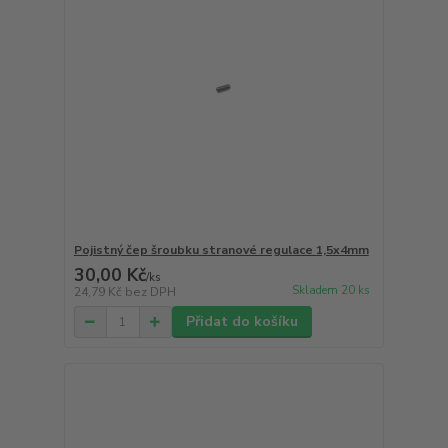
Pojistný čep šroubku stranové regulace 1,5x4mm
30,00 Kč
/
ks
Skladem 20 ks
24,79 Kč
bez DPH
Přidat do košíku