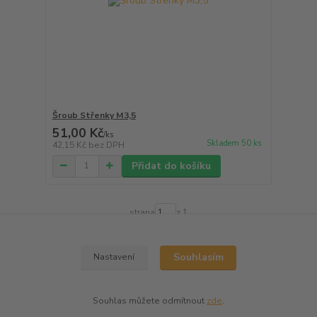
Šroub Střenky M3,5
51,00 Kč
/
ks
Skladem 50 ks
42,15 Kč
bez DPH
Přidat do košíku
strana
z 1
Souhlasím
Nastavení
Souhlas můžete odmítnout
zde
.
Vytvořeno na
Eshop-rychle.cz