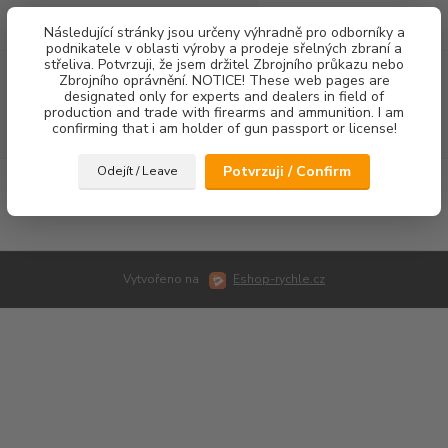
0
ks
Následující stránky jsou určeny výhradně pro odborníky a
za
0,00 Kč
podnikatele v oblasti výroby a prodeje sřelných zbraní a
střeliva. Potvrzuji, že jsem držitel Zbrojního průkazu nebo
Menu
Zbrojního oprávnění. NOTICE! These web pages are
designated only for experts and dealers in field of
production and trade with firearms and ammunition. I am
confirming that i am holder of gun passport or license!
Hledat
Potvrzuji / Confirm
Odejít / Leave
Úvod
Fotogalerie
Vytvořeno na
Eshop-rychle.cz