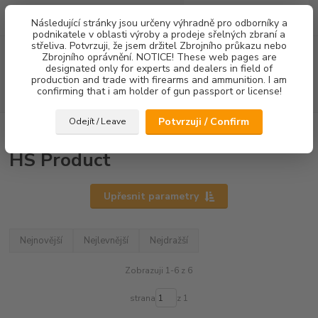
0
ks
Následující stránky jsou určeny výhradně pro odborníky a
za
0,00 Kč
podnikatele v oblasti výroby a prodeje sřelných zbraní a
střeliva. Potvrzuji, že jsem držitel Zbrojního průkazu nebo
Menu
Zbrojního oprávnění. NOTICE! These web pages are
designated only for experts and dealers in field of
production and trade with firearms and ammunition. I am
confirming that i am holder of gun passport or license!
Hledat
Potvrzuji / Confirm
Odejít / Leave
Úvod
Mířidla
HS Product
HS Product
Upřesnit parametry
Nejnovější
Nejlevnější
Nejdražší
Zobrazuji 1-6 z 6
strana
z 1