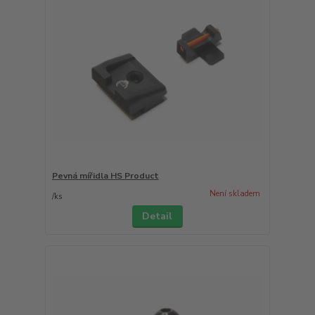
Pevná mířidla HS Product
Není skladem
/
ks
Detail