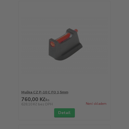
Muška CZ P-10 C FO 1,5mm
760,00 Kč
/
ks
Není skladem
628,10 Kč
bez DPH
Detail