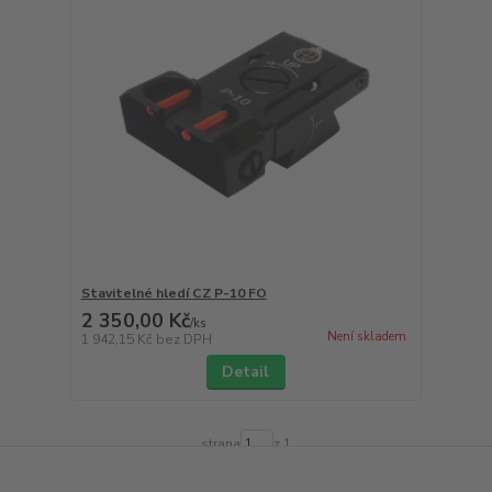
Stavitelné hledí CZ P-10 FO
2 350,00 Kč
/
ks
Není skladem
1 942,15 Kč
bez DPH
Detail
strana
z 1