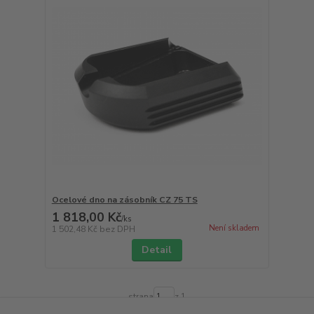
Ocelové dno na zásobník CZ 75 TS
1 818,00 Kč
/
ks
Není skladem
1 502,48 Kč
bez DPH
Detail
strana
z 1