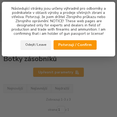
0
ks
Následující stránky jsou určeny výhradně pro odborníky a
za
0,00 Kč
podnikatele v oblasti výroby a prodeje sřelných zbraní a
střeliva. Potvrzuji, že jsem držitel Zbrojního průkazu nebo
Menu
Zbrojního oprávnění. NOTICE! These web pages are
designated only for experts and dealers in field of
production and trade with firearms and ammunition. I am
confirming that i am holder of gun passport or license!
Hledat
Potvrzuji / Confirm
Odejít / Leave
Úvod
Botky zásobníků
Botky zásobníků
Upřesnit parametry
Nejnovější
Nejlevnější
Nejdražší
Zobrazuji 1-3 z 3
strana
z 1