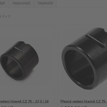
jší
Nejlevnější
Nejdražší
1-3 z 3
edení hlavně CZ 75 - 17,3 / 14
Přesné vedení hlavně CZ 75 -