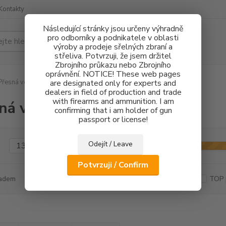
Kontakty
Následující stránky jsou určeny výhradně
pro odborníky a podnikatele v oblasti
Hledat
výroby a prodeje sřelných zbraní a
střeliva. Potvrzuji, že jsem držitel
Zbrojního průkazu nebo Zbrojního
oprávnění. NOTICE! These web pages
řesná vodítka hlavní
are designated only for experts and
dealers in field of production and trade
with firearms and ammunition. I am
ná vodítka hlavní
confirming that i am holder of gun
passport or license!
Odejít / Leave
Kč
Od
Potvrzuji / Confirm
adem
Novinka
Akce
Doprava ZDARMA
TOP 