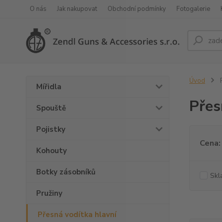
O nás
Jak nakupovat
Obchodní podmínky
Fotogalerie
Úvod
P
Mířidla
Přes
Spouště
Pojistky
Cena:
Kohouty
Botky zásobníků
Skl
Pružiny
Přesná vodítka hlavní