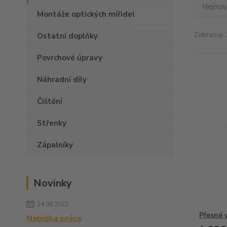
Nejnově
Montáže optických mířidel
Zobrazuji 
Ostatní doplňky
Povrchové úpravy
Náhradní díly
Čištění
Střenky
Zápalníky
Novinky
24.08.2023
Přesné v
Nabídka práce