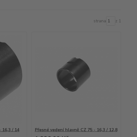
strana
z 1
 16,3 / 14
Přesné vedení hlavně CZ 75 - 16,3 / 12,8