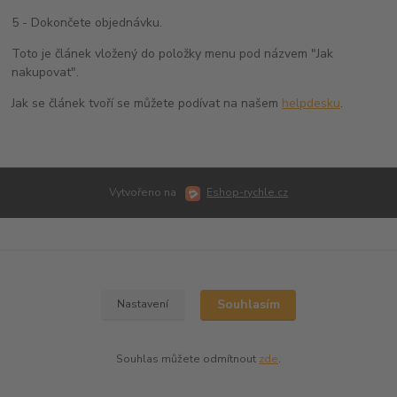
5 - Dokončete objednávku.
Toto je článek vložený do položky menu pod názvem "Jak
nakupovat".
Jak se článek tvoří se můžete podívat na našem
helpdesku
.
Vytvořeno na
Eshop-rychle.cz
Souhlasím
Nastavení
Souhlas můžete odmítnout
zde
.