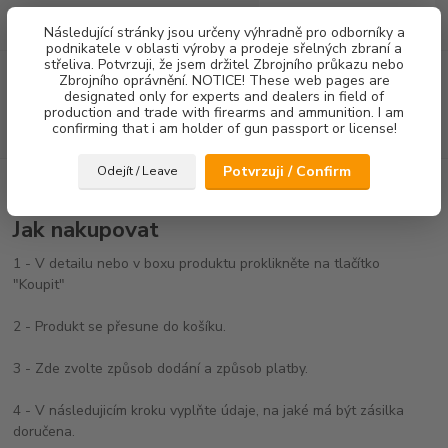
0
ks
Následující stránky jsou určeny výhradně pro odborníky a
za
0,00 Kč
podnikatele v oblasti výroby a prodeje sřelných zbraní a
střeliva. Potvrzuji, že jsem držitel Zbrojního průkazu nebo
Menu
Zbrojního oprávnění. NOTICE! These web pages are
designated only for experts and dealers in field of
production and trade with firearms and ammunition. I am
confirming that i am holder of gun passport or license!
Hledat
Potvrzuji / Confirm
Odejít / Leave
Úvod
Jak nakupovat
Jak nakupovat
1 - V detailu nebo v boxu produktu proklikněte na tlačítko
"Koupit"
2 - Produkt se přesune do košíku.
3 - Zde zvolte způsob dodání a způsob platby.
4 - V následujicím kroku vyplňte údaje, na jaké má být zásilka
doručena.