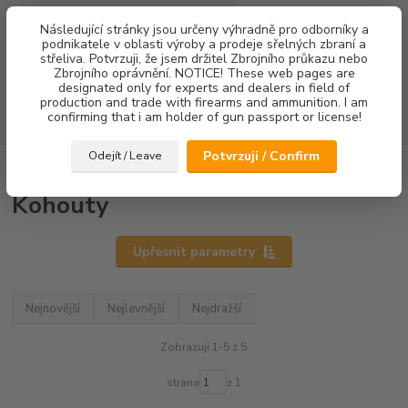
0
ks
Následující stránky jsou určeny výhradně pro odborníky a
za
0,00 Kč
podnikatele v oblasti výroby a prodeje sřelných zbraní a
střeliva. Potvrzuji, že jsem držitel Zbrojního průkazu nebo
Menu
Zbrojního oprávnění. NOTICE! These web pages are
designated only for experts and dealers in field of
production and trade with firearms and ammunition. I am
confirming that i am holder of gun passport or license!
Hledat
Potvrzuji / Confirm
Odejít / Leave
Úvod
Kohouty
Kohouty
Upřesnit parametry
Nejnovější
Nejlevnější
Nejdražší
Zobrazuji 1-5 z 5
strana
z 1