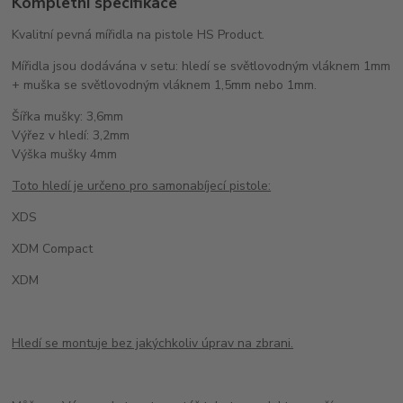
Kompletní specifikace
Kvalitní pevná mířidla na pistole HS Product.
Mířidla jsou dodávána v setu: hledí se světlovodným vláknem 1mm
+ muška se světlovodným vláknem 1,5mm nebo 1mm.
Šířka mušky: 3,6mm
Výřez v hledí: 3,2mm
Výška mušky 4mm
Toto hledí je určeno pro samonabíjecí pistole:
XDS
XDM Compact
XDM
Hledí se montuje bez jakýchkoliv úprav na zbrani.