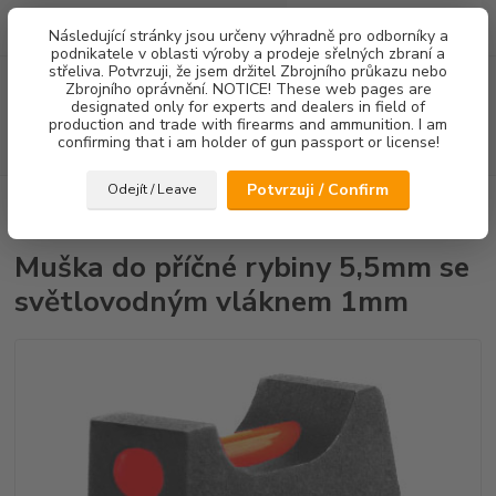
0
ks
Následující stránky jsou určeny výhradně pro odborníky a
za
0,00 Kč
podnikatele v oblasti výroby a prodeje sřelných zbraní a
střeliva. Potvrzuji, že jsem držitel Zbrojního průkazu nebo
Menu
Zbrojního oprávnění. NOTICE! These web pages are
designated only for experts and dealers in field of
production and trade with firearms and ammunition. I am
confirming that i am holder of gun passport or license!
Hledat
Potvrzuji / Confirm
Odejít / Leave
Úvod
Mířidla
CZ75/CZ85
Mušky
Muška do příčné rybiny 5,5mm
se světlovodným vláknem 1mm
Muška do příčné rybiny 5,5mm se
světlovodným vláknem 1mm