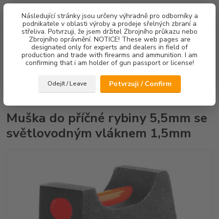
0
ks
Následující stránky jsou určeny výhradně pro odborníky a
za
0,00 Kč
podnikatele v oblasti výroby a prodeje sřelných zbraní a
střeliva. Potvrzuji, že jsem držitel Zbrojního průkazu nebo
Menu
Zbrojního oprávnění. NOTICE! These web pages are
designated only for experts and dealers in field of
production and trade with firearms and ammunition. I am
confirming that i am holder of gun passport or license!
Hledat
Potvrzuji / Confirm
Odejít / Leave
Úvod
Mířidla
CZ75/CZ85
Mušky
Muška do příčné rybiny 5,5mm
se světlovodným vláknem 1,5mm
Muška do příčné rybiny 5,5mm se
světlovodným vláknem 1,5mm