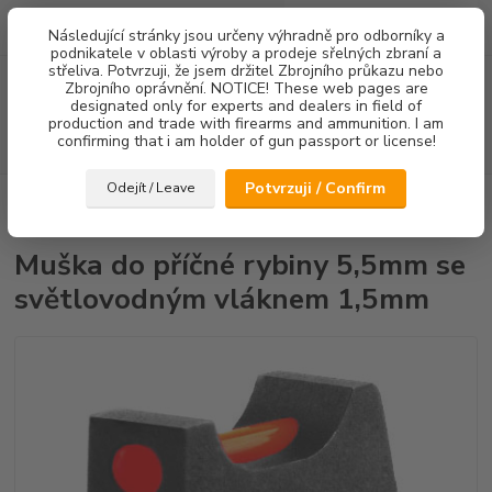
0
ks
Následující stránky jsou určeny výhradně pro odborníky a
za
0,00 Kč
podnikatele v oblasti výroby a prodeje sřelných zbraní a
střeliva. Potvrzuji, že jsem držitel Zbrojního průkazu nebo
Menu
Zbrojního oprávnění. NOTICE! These web pages are
designated only for experts and dealers in field of
production and trade with firearms and ammunition. I am
confirming that i am holder of gun passport or license!
Hledat
Potvrzuji / Confirm
Odejít / Leave
Úvod
Mířidla
CZ75/CZ85
Mušky
Muška do příčné rybiny 5,5mm
se světlovodným vláknem 1,5mm
Muška do příčné rybiny 5,5mm se
světlovodným vláknem 1,5mm