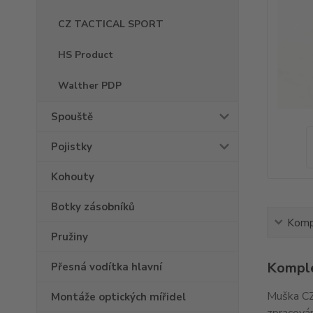
CZ TACTICAL SPORT
HS Product
Walther PDP
Spouště
Pojistky
Kohouty
Botky zásobníků
Kompl
Pružiny
Komple
Přesná vodítka hlavní
Muška CZ
Montáže optických mířidel
zpracován