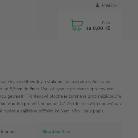
Přihlášení
0
ks
za
0,00 Kč
CZ 75 se světlovodným vláknem 1mm široká 2,7mm a ve
h od 5,5mm do 8mm. Vyniká vysoce precizním zpracováním
nou geometrií. Pohledová plocha je zdrsněna proti nežádoucím
ům. Vhodná pro většinu pistolí CZ 75,kde je muška upevněna v
é rybině a zajištěna příčným kolíkem. Vho...
celý popis
tupnost
Skladem 3 ks