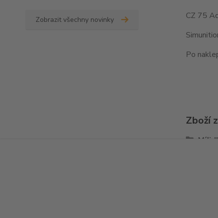
CZ 75 Ad
Zobrazit všechny novinky
Simuniti
Po naklep
Zboží 
Mířid