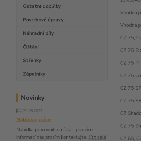
Ostatní doplňky
Vhodná pr
Povrchové úpravy
Vhodná pr
Náhradní díly
CZ 75, C
Čištění
CZ 75 B 
Střenky
CZ 75 P-
Zápalníky
CZ 75 Co
CZ 75 SP
Novinky
CZ 75 SP
24.08.2023
CZ Shado
Nabídka práce
CZ 75 Sh
Nabídka pracovního místa - pro více
informací nás prosím kontaktujte.
číst celé
CZ 85, C