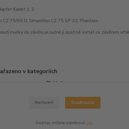
apter Kadet 1, 2,
on CZ 75/85 D, Simunition CZ 75 SP-01 Phantom.
nutí mušky do závěru je nutné ji opatrně svrtat se závěrem vr
zařazeno v kategoriích
la
Mušky
Souhlasím
Nastavení
Souhlas můžete odmítnout
zde
.