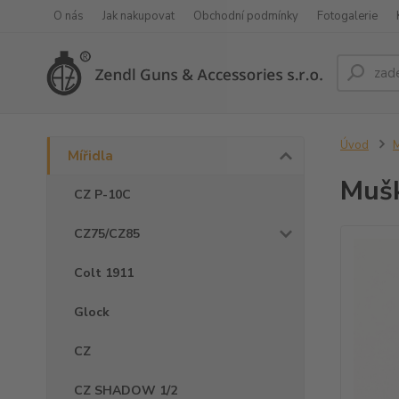
O nás
Jak nakupovat
Obchodní podmínky
Fotogalerie
Úvod
M
Mířidla
Muš
CZ P-10C
CZ75/CZ85
Colt 1911
Glock
CZ
CZ SHADOW 1/2