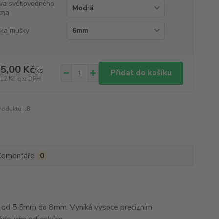
va světlovodného
kna
ka mušky
5,00 Kč
/
ks
Přidat do košíku
,12 Kč
bez DPH
roduktu:
.8
Komentáře
0
od 5,5mm do 8mm. Vyniká vysoce precizním
žádoucím odleskům.