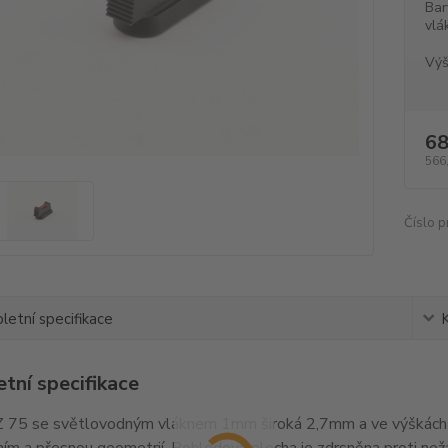
Bar
vlá
Výš
68
566
Číslo p
etní specifikace
tní specifikace
 75 se světlovodným vláknem 1mm široká 2,7mm a ve výškách 
ím a přesnou geometrií. Pohledová plocha je zdrsněna proti ne