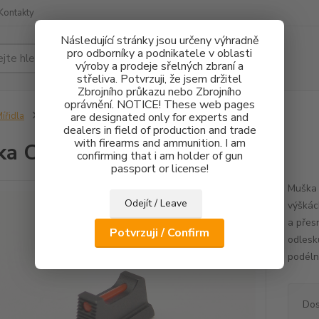
Kontakty
Následující stránky jsou určeny výhradně
pro odborníky a podnikatele v oblasti
Hledat
výroby a prodeje sřelných zbraní a
střeliva. Potvrzuji, že jsem držitel
Zbrojního průkazu nebo Zbrojního
oprávnění. NOTICE! These web pages
ířidla
Muška CZ 75 FO 1mm - 2,7mm
are designated only for experts and
dealers in field of production and trade
with firearms and ammunition. I am
ka CZ 75 FO 1mm - 2,7mm
confirming that i am holder of gun
passport or license!
Muška 
Odejít / Leave
výškác
a přes
Potvrzuji / Confirm
odlesk
podéln
Dos