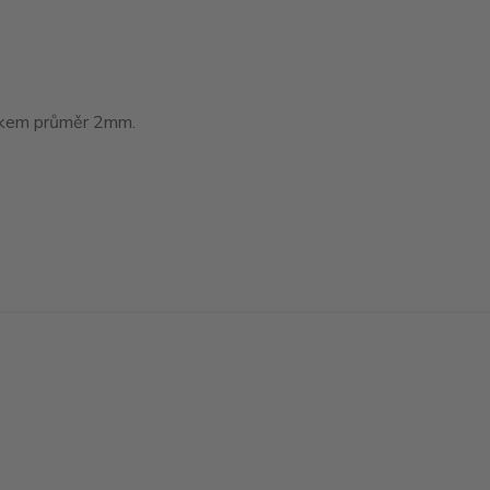
tákem průměr 2mm.
Vytvořeno na
Eshop-rychle.cz