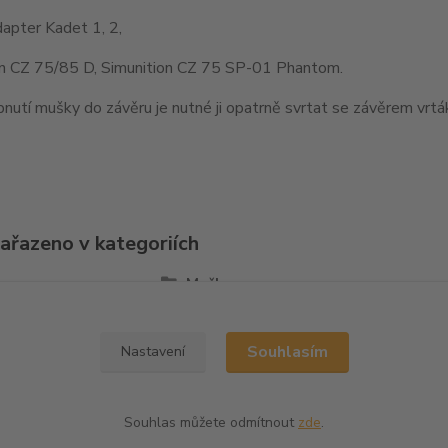
apter Kadet 1, 2,
on CZ 75/85 D, Simunition CZ 75 SP-01 Phantom.
nutí mušky do závěru je nutné ji opatrně svrtat se závěrem vr
zařazeno v kategoriích
la
Mušky
Souhlasím
Nastavení
Souhlas můžete odmítnout
zde
.