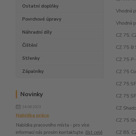
Ostatní doplňky
Vhodná pr
Povrchové úpravy
Vhodná pr
Náhradní díly
CZ 75, C
Čištění
CZ 75 B 
Střenky
CZ 75 P-
CZ 75 Co
Zápalníky
CZ 75 SP
Novinky
CZ 75 SP
24.08.2023
CZ Shado
Nabídka práce
CZ 75 Sh
Nabídka pracovního místa - pro více
CZ 85, C
informací nás prosím kontaktujte.
číst celé