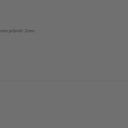
tákem průměr 2mm.
Vytvořeno na
Eshop-rychle.cz