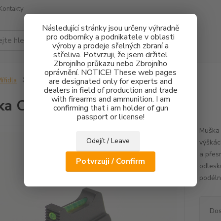
Kontakty
Následující stránky jsou určeny výhradně
pro odborníky a podnikatele v oblasti
Hledat
výroby a prodeje sřelných zbraní a
střeliva. Potvrzuji, že jsem držitel
Zbrojního průkazu nebo Zbrojního
oprávnění. NOTICE! These web pages
ířidla
Muška CZ 75 FO 1,5mm - 2,7mm
are designated only for experts and
dealers in field of production and trade
with firearms and ammunition. I am
a CZ 75 FO 1,5mm - 2,7mm
confirming that i am holder of gun
passport or license!
Muška 
Odejít / Leave
výškác
a přes
Potvrzuji / Confirm
odlesk
podélné
Dos