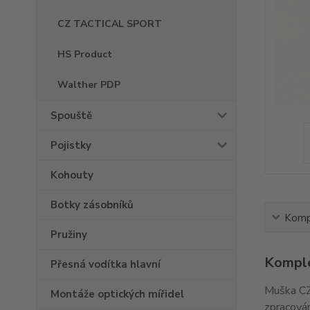
CZ TACTICAL SPORT
HS Product
Walther PDP
Spouště
Pojistky
Kohouty
Botky zásobníků
Kompl
Pružiny
Komple
Přesná vodítka hlavní
Muška CZ
Montáže optických mířidel
zpracován