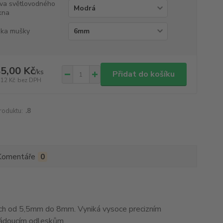
va světlovodného
kna
ka mušky
5,00 Kč
/
ks
Přidat do košíku
,12 Kč
bez DPH
roduktu:
.8
Komentáře
0
h od 5,5mm do 8mm. Vyniká vysoce precizním
žádoucím odleskům.