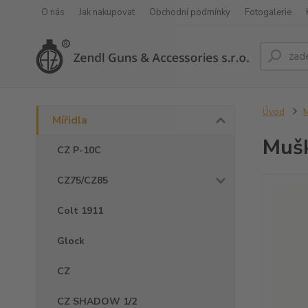
O nás
Jak nakupovat
Obchodní podmínky
Fotogalerie
Úvod
M
Mířidla
Mušk
CZ P-10C
CZ75/CZ85
Colt 1911
Glock
CZ
CZ SHADOW 1/2