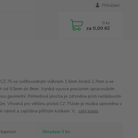
Přihlášení
0
ks
za
0,00 Kč
CZ 75 se světlovodným vláknem 1,5mm široká 2,7mm a ve
h od 5,5mm do 8mm. Vyniká vysoce precizním zpracováním
nou geometrií. Pohledová plocha je zdrsněna proti nežádoucím
ům. Vhodná pro většinu pistolí CZ 75,kde je muška upevněna v
 rybině a zajištěna příčným kolíkem. V...
celý popis
tupnost
Skladem 3 ks