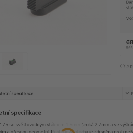
Bar
vlá
Výš
68
566
Číslo p
etní specifikace
tní specifikace
 75 se světlovodným vláknem 1,5mm široká 2,7mm a ve výškác
ím a přesnou geometrií. Pohledová plocha je zdrsněna proti ne