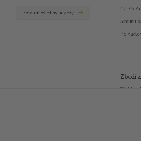
CZ 75 Ad
Zobrazit všechny novinky
Simuniti
Po naklep
Zboží 
Mířid