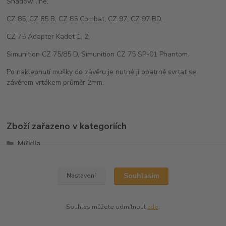
Shadow line,
CZ 85, CZ 85 B, CZ 85 Combat, CZ 97, CZ 97 BD.
CZ 75 Adapter Kadet 1, 2,
Simunition CZ 75/85 D, Simunition CZ 75 SP-01 Phantom.
Po naklepnutí mušky do závěru je nutné ji opatrně svrtat se
závěrem vrtákem průměr 2mm.
Zboží zařazeno v kategoriích
Mířidla
Mušky
Souhlasím
Nastavení
Souhlas můžete odmítnout
zde
.
Vytvořeno na
Eshop-rychle.cz