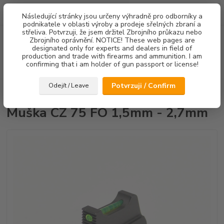
0
ks
Následující stránky jsou určeny výhradně pro odborníky a
za
0,00 Kč
podnikatele v oblasti výroby a prodeje sřelných zbraní a
střeliva. Potvrzuji, že jsem držitel Zbrojního průkazu nebo
Menu
Zbrojního oprávnění. NOTICE! These web pages are
designated only for experts and dealers in field of
production and trade with firearms and ammunition. I am
confirming that i am holder of gun passport or license!
Hledat
Potvrzuji / Confirm
Odejít / Leave
Úvod
Mířidla
Muška CZ 75 FO 1,5mm - 2,7mm
Muška CZ 75 FO 1,5mm - 2,7mm