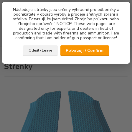
0
ks
Následující stránky jsou určeny výhradně pro odborníky a
za
0,00 Kč
podnikatele v oblasti výroby a prodeje sřelných zbraní a
střeliva. Potvrzuji, že jsem držitel Zbrojního průkazu nebo
Menu
Zbrojního oprávnění. NOTICE! These web pages are
designated only for experts and dealers in field of
production and trade with firearms and ammunition. I am
confirming that i am holder of gun passport or license!
Hledat
Potvrzuji / Confirm
Odejít / Leave
Úvod
Střenky
Střenky
Střenky