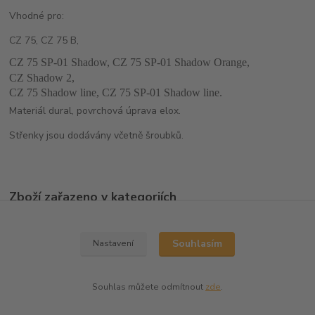
Vhodné pro:
CZ 75, CZ 75 B,
CZ 75 SP-01 Shadow, CZ 75 SP-01 Shadow Orange,
CZ Shadow 2,
CZ 75 Shadow line, CZ 75 SP-01 Shadow line.
Materiál dural, povrchová úprava elox.
Střenky jsou dodávány včetně šroubků.
Zboží zařazeno v kategoriích
Střenky
Souhlasím
Nastavení
Souhlas můžete odmítnout
zde
.
Vytvořeno na
Eshop-rychle.cz