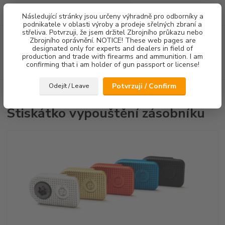
0
ks
Následující stránky jsou určeny výhradně pro odborníky a
za
0,00 Kč
podnikatele v oblasti výroby a prodeje sřelných zbraní a
střeliva. Potvrzuji, že jsem držitel Zbrojního průkazu nebo
Menu
Zbrojního oprávnění. NOTICE! These web pages are
designated only for experts and dealers in field of
production and trade with firearms and ammunition. I am
confirming that i am holder of gun passport or license!
Hledat
Potvrzuji / Confirm
Odejít / Leave
Úvod
Ostatní doplňky
Stiskátko vypouštění zásobníku
Stiskátko vypouštění zásobníku