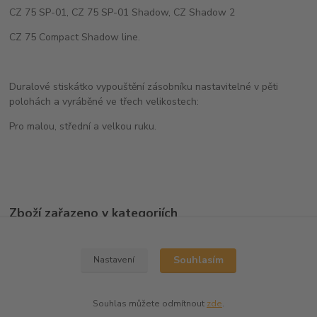
CZ 75 SP-01, CZ 75 SP-01 Shadow, CZ Shadow 2
CZ 75 Compact Shadow line.
Duralové stiskátko vypouštění zásobníku nastavitelné v pěti
polohách a vyráběné ve třech velikostech:
Pro malou, střední a velkou ruku.
Zboží zařazeno v kategoriích
Ostatní doplňky
Souhlasím
Nastavení
Souhlas můžete odmítnout
zde
.
Vytvořeno na
Eshop-rychle.cz