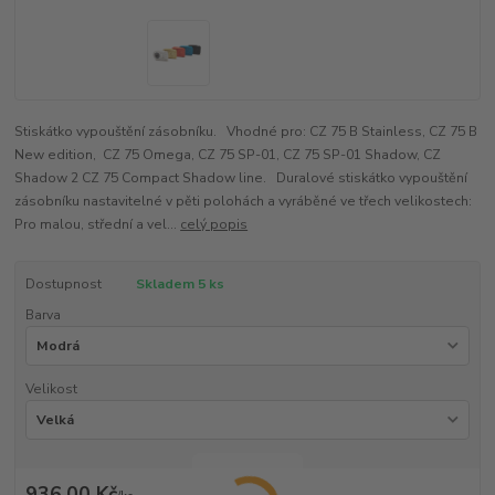
Stiskátko vypouštění zásobníku. Vhodné pro: CZ 75 B Stainless, CZ 75 B
New edition, CZ 75 Omega, CZ 75 SP-01, CZ 75 SP-01 Shadow, CZ
Shadow 2 CZ 75 Compact Shadow line. Duralové stiskátko vypouštění
zásobníku nastavitelné v pěti polohách a vyráběné ve třech velikostech:
Pro malou, střední a vel...
celý popis
Dostupnost
Skladem 5 ks
Barva
Velikost
936,00 Kč