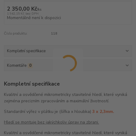
2 350,00 Kč
/
ks
1 942,15 Kč
bez DPH
Momentálně není k dispozici
Číslo produktu:
118
Kompletní specifikace
Komentáře
0
Kompletní specifikace
Kvalitní a osvědčené mikrometricky stavitelné hledí, které vyniká
zejména precizním zpracováním a maximální životností.
Standardní výřez v plátku je (šířka x hloubka)
3 x 2,3mm.
Hledí se montuje bez jakýchkoliv úprav na zbrani.
Kvalitní a osvědčené mikrometricky stavitelné hledí, které vyniká