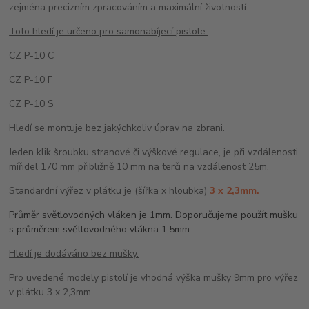
zejména precizním zpracováním a maximální životností.
Toto hledí je určeno pro samonabíjecí pistole:
CZ P-10 C
CZ P-10 F
CZ P-10 S
Hledí se montuje bez jakýchkoliv úprav na zbrani.
Jeden klik šroubku stranové či výškové regulace, je při vzdálenosti
mířidel 170 mm přibližně 10 mm na terči na vzdálenost 25m.
Standardní výřez v plátku je (šířka x hloubka)
3 x 2,3mm.
Průměr světlovodných vláken je 1mm. Doporučujeme použít mušku
s průměrem světlovodného vlákna 1,5mm.
Hledí je dodáváno bez mušky.
Pro uvedené modely pistolí je vhodná výška mušky 9mm pro výřez
v plátku 3 x 2,3mm.