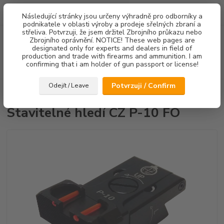
0
ks
Následující stránky jsou určeny výhradně pro odborníky a
za
0,00 Kč
podnikatele v oblasti výroby a prodeje sřelných zbraní a
střeliva. Potvrzuji, že jsem držitel Zbrojního průkazu nebo
Menu
Zbrojního oprávnění. NOTICE! These web pages are
designated only for experts and dealers in field of
production and trade with firearms and ammunition. I am
confirming that i am holder of gun passport or license!
Hledat
Potvrzuji / Confirm
Odejít / Leave
Úvod
Mířidla
Stavitelné hledí CZ P-10 FO
Stavitelné hledí CZ P-10 FO