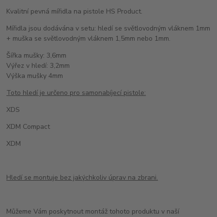
Kvalitní pevná mířidla na pistole HS Product.
Mířidla jsou dodávána v setu: hledí se světlovodným vláknem 1mm
+ muška se světlovodným vláknem 1,5mm nebo 1mm.
Šířka mušky: 3,6mm
Výřez v hledí: 3,2mm
Výška mušky 4mm
Toto hledí je určeno pro samonabíjecí pistole:
XDS
XDM Compact
XDM
Hledí se montuje bez jakýchkoliv úprav na zbrani.
Můžeme Vám poskytnout montáž tohoto produktu v naší