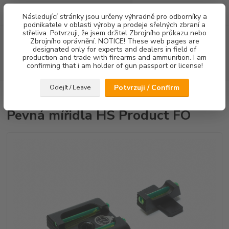
0
ks
Následující stránky jsou určeny výhradně pro odborníky a
za
0,00 Kč
podnikatele v oblasti výroby a prodeje sřelných zbraní a
střeliva. Potvrzuji, že jsem držitel Zbrojního průkazu nebo
Menu
Zbrojního oprávnění. NOTICE! These web pages are
designated only for experts and dealers in field of
production and trade with firearms and ammunition. I am
confirming that i am holder of gun passport or license!
Hledat
Potvrzuji / Confirm
Odejít / Leave
Úvod
Mířidla
Pevná mířidla HS Product FO
Pevná mířidla HS Product FO