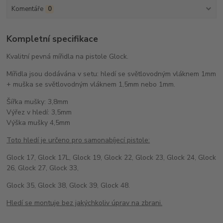
Komentáře
0
Kompletní specifikace
Kvalitní pevná mířidla na pistole Glock.
Mířidla jsou dodávána v setu: hledí se světlovodným vláknem 1mm
+ muška se světlovodným vláknem 1,5mm nebo 1mm.
Šířka mušky: 3,8mm
Výřez v hledí: 3,5mm
Výška mušky 4,5mm
Toto hledí je určeno pro samonabíjecí pistole:
Glock 17, Glock 17L, Glock 19, Glock 22, Glock 23, Glock 24, Glock
26, Glock 27, Glock 33,
Glock 35, Glock 38, Glock 39, Glock 48.
Hledí se montuje bez jakýchkoliv úprav na zbrani.