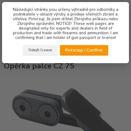
0
ks
Následující stránky jsou určeny výhradně pro odborníky a
za
0,00 Kč
podnikatele v oblasti výroby a prodeje sřelných zbraní a
střeliva. Potvrzuji, že jsem držitel Zbrojního průkazu nebo
Menu
Zbrojního oprávnění. NOTICE! These web pages are
designated only for experts and dealers in field of
production and trade with firearms and ammunition. I am
confirming that i am holder of gun passport or license!
Hledat
Potvrzuji / Confirm
Odejít / Leave
Úvod
Ostatní doplňky
Opěrka palce CZ 75
Opěrka palce CZ 75