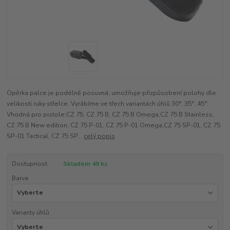
Opěrka palce je podélně posuvná, umožňuje přizpůsobení polohy dle
velikosti ruky střelce. Vyrábíme ve třech variantách úhlů 30°, 35°, 45°.
Vhodná pro pistole:CZ 75, CZ 75 B, CZ 75 B Omega,CZ 75 B Stainless,
CZ 75 B New edition, CZ 75 P-01, CZ 75 P-01 Omega,CZ 75 SP-01, CZ 75
SP-01 Tactical, CZ 75 SP...
celý popis
Dostupnost
Skladem 49 ks
Barva
Varianty úhlů