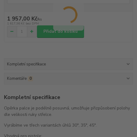
1 957,00 Kč
/
ks
1 617,36 Kč
bez DPH
Přidat do košíku
Kompletní specifikace
Komentáře
0
Kompletní specifikace
Opěrka palce je podélně posuvná, umožňuje přizpůsobení polohy
dle velikosti ruky střelce.
Vyrábíme ve třech variantách úhlů 30°, 35°, 45°.
Vhodná pro pistole: