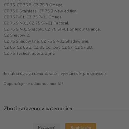
CZ 75, CZ 75 B, CZ 75 B Omega,
CZ 75 B Stainless, CZ 75 B New edition,
CZ 75 P-01, CZ 75 P-01 Omega,
CZ 75 SP-01, CZ 75 SP-01 Tactical,
CZ 75 SP-01 Shadow, CZ 75 SP-01 Shadow Orange,
CZ Shadow 2,
CZ 75 Shadow line, CZ 75 SP-01 Shadow line,
CZ 85, CZ 85 B, CZ 85 Combat, CZ 97, CZ 97 BD,
CZ 75 Tactical Sports a jiné.
Je nutná úprava rámu zbraně - vyvrtání děr pro uchycení.
Doporučujeme odbornou montáž.
Zboží zařazeno v kategoriích
Ostatní doplňky
Souhlasím
Nastavení