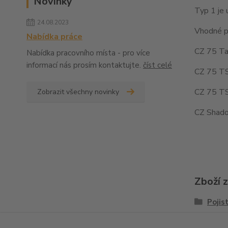
Novinky
Typ 1 je 
24.08.2023
Vhodné pr
Nabídka práce
CZ 75 Tac
Nabídka pracovního místa - pro více
informací nás prosím kontaktujte.
číst celé
CZ 75 TS
CZ 75 TS
Zobrazit všechny novinky
CZ Shado
Zboží 
Pojis