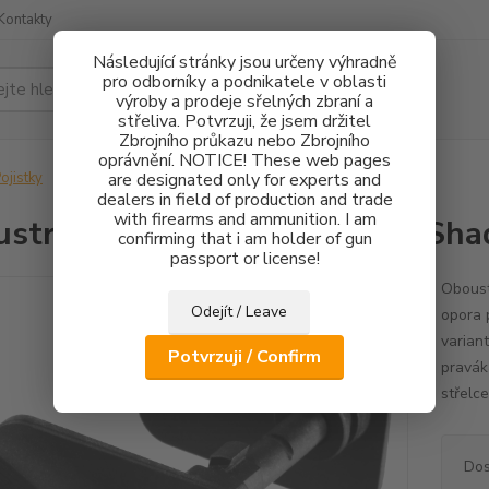
Kontakty
Následující stránky jsou určeny výhradně
pro odborníky a podnikatele v oblasti
Hledat
výroby a prodeje sřelných zbraní a
střeliva. Potvrzuji, že jsem držitel
Zbrojního průkazu nebo Zbrojního
oprávnění. NOTICE! These web pages
ojistky
Oboustranná pojistka CZ 75 TS, Shadow 2 - Typ 1
are designated only for experts and
dealers in field of production and trade
with firearms and ammunition. I am
stranná pojistka CZ 75 TS, Sha
confirming that i am holder of gun
passport or license!
Oboust
Odejít / Leave
opora 
variant
Potvrzuji / Confirm
pravák
střelce
Dos