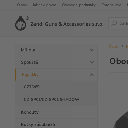
O nás
Jak nakupovat
Obchodní podmínky
Fotogalerie
Úvod
P
Mířidla
Obou
Spouště
Pojistky
CZ75/85
CZ-SP01/CZ-SP01 SHADOW
Kohouty
Botky zásobníků