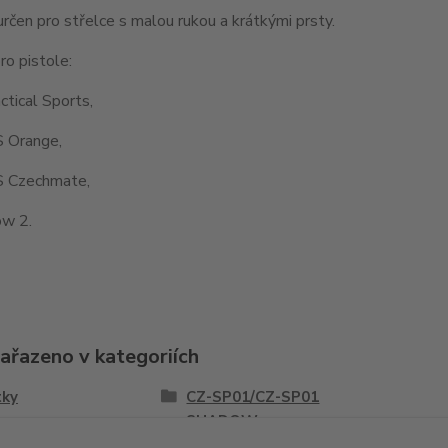
určen pro střelce s malou rukou a krátkými prsty.
o pistole:
tical Sports,
 Orange,
 Czechmate,
w 2.
zařazeno v kategoriích
tky
CZ-SP01/CZ-SP01
SHADOW