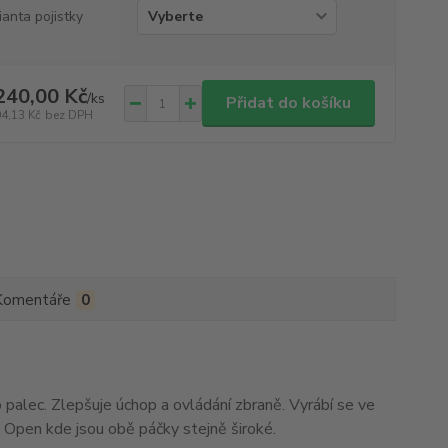
ianta pojistky
240,00 Kč
/
ks
Přidat do košíku
04,13 Kč
bez DPH
Komentáře
0
palec. Zlepšuje úchop a ovládání zbraně. Vyrábí se ve
 a Open kde jsou obě páčky stejně široké.