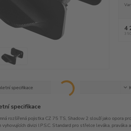
Var
4 
3 5
etní specifikace
tní specifikace
ná rozšířená pojistka CZ 75 TS, Shadow 2 slouží jako opora pro 
h vyhovujících divizi I.P.S.C. Standard pro střelce leváka, praváka