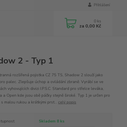
Přihlášení
0
ks
za
0,00 Kč
dow 2 - Typ 1
ranná rozšířená pojistka CZ 75 TS, Shadow 2 slouží jako
pro palec. Zlepšuje úchop a ovládání zbraně. Vyrábí se ve
ách vyhovujících divizi I.P.S.C. Standard pro střelce leváka,
a a Open kde jsou obě páčky stejně široké. Typ 1 je určen pro
 s malou rukou a krátkými prst...
celý popis
tupnost
Skladem 8 ks