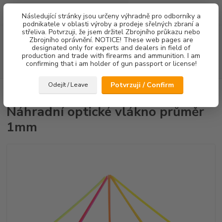
0
ks
Následující stránky jsou určeny výhradně pro odborníky a
za
0,00 Kč
podnikatele v oblasti výroby a prodeje sřelných zbraní a
střeliva. Potvrzuji, že jsem držitel Zbrojního průkazu nebo
Menu
Zbrojního oprávnění. NOTICE! These web pages are
designated only for experts and dealers in field of
production and trade with firearms and ammunition. I am
confirming that i am holder of gun passport or license!
Hledat
Potvrzuji / Confirm
Odejít / Leave
Úvod
Náhradní díly
Náhradní optické vlákno průměr 1mm
Náhradní optické vlákno průměr
1mm