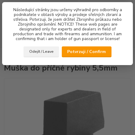
0
ks
Následující stránky jsou určeny výhradně pro odborníky a
za
0,00 Kč
podnikatele v oblasti výroby a prodeje sřelných zbraní a
střeliva. Potvrzuji, že jsem držitel Zbrojního průkazu nebo
Menu
Zbrojního oprávnění. NOTICE! These web pages are
designated only for experts and dealers in field of
production and trade with firearms and ammunition. I am
confirming that i am holder of gun passport or license!
Hledat
Potvrzuji / Confirm
Odejít / Leave
Úvod
Mířidla
Muška do příčné rybiny 5,5mm
Muška do příčné rybiny 5,5mm