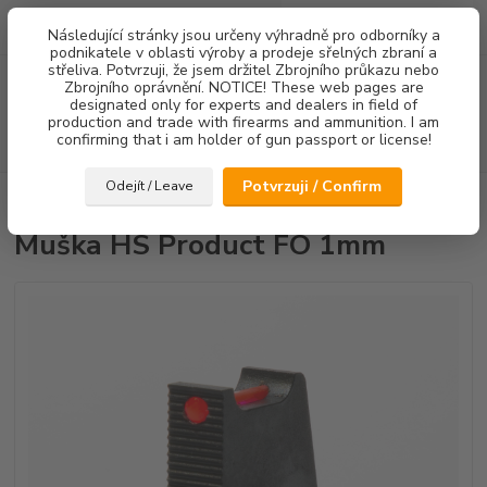
0
ks
Následující stránky jsou určeny výhradně pro odborníky a
za
0,00 Kč
podnikatele v oblasti výroby a prodeje sřelných zbraní a
střeliva. Potvrzuji, že jsem držitel Zbrojního průkazu nebo
Menu
Zbrojního oprávnění. NOTICE! These web pages are
designated only for experts and dealers in field of
production and trade with firearms and ammunition. I am
confirming that i am holder of gun passport or license!
Hledat
Potvrzuji / Confirm
Odejít / Leave
Úvod
Mířidla
Muška HS Product FO 1mm
Muška HS Product FO 1mm