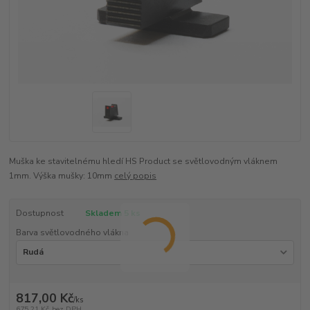
Muška ke stavitelnému hledí HS Product se světlovodným vláknem
1mm. Výška mušky: 10mm
celý popis
Dostupnost
Skladem 5 ks
Barva světlovodného vlákna
817,00 Kč
/
ks
675,21 Kč
bez DPH