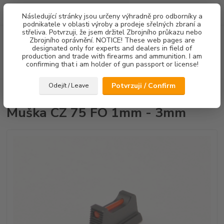
0
ks
Následující stránky jsou určeny výhradně pro odborníky a
za
0,00 Kč
podnikatele v oblasti výroby a prodeje sřelných zbraní a
střeliva. Potvrzuji, že jsem držitel Zbrojního průkazu nebo
Menu
Zbrojního oprávnění. NOTICE! These web pages are
designated only for experts and dealers in field of
production and trade with firearms and ammunition. I am
confirming that i am holder of gun passport or license!
Hledat
Potvrzuji / Confirm
Odejít / Leave
Úvod
Mířidla
Muška CZ 75 FO 1mm - 3mm
Muška CZ 75 FO 1mm - 3mm