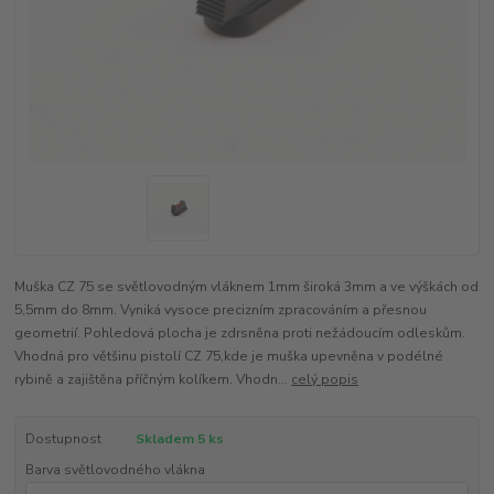
Muška CZ 75 se světlovodným vláknem 1mm široká 3mm a ve výškách od
5,5mm do 8mm. Vyniká vysoce precizním zpracováním a přesnou
geometrií. Pohledová plocha je zdrsněna proti nežádoucím odleskům.
Vhodná pro většinu pistolí CZ 75,kde je muška upevněna v podélné
rybině a zajištěna příčným kolíkem. Vhodn...
celý popis
Dostupnost
Skladem 5 ks
Barva světlovodného vlákna