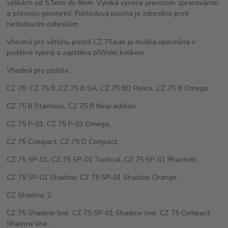
výškách od 5,5mm do 8mm. Vyniká vysoce precizním zpracováním
a přesnou geometrií. Pohledová plocha je zdrsněna proti
nežádoucím odleskům.
Vhodná pro většinu pistolí CZ 75,kde je muška upevněna v
podélné rybině a zajištěna příčným kolíkem.
Vhodná pro pistole:
CZ 75, CZ 75 B, CZ 75 B SA, CZ 75 BD Police, CZ 75 B Omega,
CZ 75 B Stainless, CZ 75 B New edition,
CZ 75 P-01, CZ 75 P-01 Omega,
CZ 75 Compact, CZ 75 D Compact,
CZ 75 SP-01, CZ 75 SP-01 Tactical, CZ 75 SP-01 Phantom,
CZ 75 SP-01 Shadow, CZ 75 SP-01 Shadow Orange,
CZ Shadow 2,
CZ 75 Shadow line, CZ 75 SP-01 Shadow line, CZ 75 Compact
Shadow line,