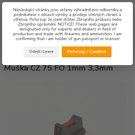
0
ks
Následující stránky jsou určeny výhradně pro odborníky a
za
0,00 Kč
podnikatele v oblasti výroby a prodeje sřelných zbraní a
střeliva. Potvrzuji, že jsem držitel Zbrojního průkazu nebo
Menu
Zbrojního oprávnění. NOTICE! These web pages are
designated only for experts and dealers in field of
production and trade with firearms and ammunition. I am
confirming that i am holder of gun passport or license!
Hledat
Potvrzuji / Confirm
Odejít / Leave
Úvod
Mířidla
Muška CZ 75 FO 1mm 3,3mm
Muška CZ 75 FO 1mm 3,3mm