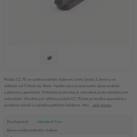
Muška CZ 75 se světlovodným vláknem 1mm široká 3,3mm a ve
výškách od 5,5mm do 8mm. Vyniká vysoce precizním zpracováním
a přesnou geometrií. Pohledová plocha je zdrsněna proti nežádoucím
odleskům. Vhodná pro většinu pistolí CZ 75,kde je muška upevněna v
podélné rybině a zajištěna příčným kolíkem. Vho...
celý popis
Dostupnost
Skladem 5 ks
Barva světlovodného vlákna