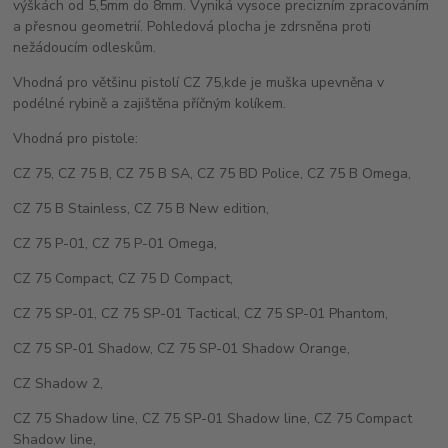
výškách od 5,5mm do 8mm. Vyniká vysoce precizním zpracováním
a přesnou geometrií. Pohledová plocha je zdrsněna proti
nežádoucím odleskům.
Vhodná pro většinu pistolí CZ 75,kde je muška upevněna v
podélné rybině a zajištěna příčným kolíkem.
Vhodná pro pistole:
CZ 75, CZ 75 B, CZ 75 B SA, CZ 75 BD Police, CZ 75 B Omega,
CZ 75 B Stainless, CZ 75 B New edition,
CZ 75 P-01, CZ 75 P-01 Omega,
CZ 75 Compact, CZ 75 D Compact,
CZ 75 SP-01, CZ 75 SP-01 Tactical, CZ 75 SP-01 Phantom,
CZ 75 SP-01 Shadow, CZ 75 SP-01 Shadow Orange,
CZ Shadow 2,
CZ 75 Shadow line, CZ 75 SP-01 Shadow line, CZ 75 Compact
Shadow line,