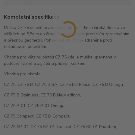
Kompletní specifikace
Muška CZ 75 se světlovodným vláknem 1,5mm široká 3mm a ve
výškách od 5,5mm do 8mm. Vyniká vysoce precizním zpracováním
a přesnou geometrií. Pohledová plocha je zdrsněna proti
nežádoucím odleskům.
Vhodná pro většinu pistolí CZ 75,kde je muška upevněna v
podélné rybině a zajištěna příčným kolíkem.
Vhodná pro pistole:
CZ 75, CZ 75 B, CZ 75 B SA, CZ 75 BD Police, CZ 75 B Omega,
CZ 75 B Stainless, CZ 75 B New edition,
CZ 75 P-01, CZ 75 P-01 Omega,
CZ 75 Compact, CZ 75 D Compact,
CZ 75 SP-01, CZ 75 SP-01 Tactical, CZ 75 SP-01 Phantom,