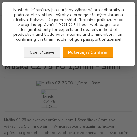
0
ks
Následující stránky jsou určeny výhradně pro odborníky a
za
0,00 Kč
podnikatele v oblasti výroby a prodeje sřelných zbraní a
střeliva. Potvrzuji, že jsem držitel Zbrojního průkazu nebo
Menu
Zbrojního oprávnění. NOTICE! These web pages are
designated only for experts and dealers in field of
production and trade with firearms and ammunition. I am
Hledat
confirming that i am holder of gun passport or license!
Potvrzuji / Confirm
Odejít / Leave
Úvod
Mířidla
Muška CZ 75 FO 1,5mm - 3mm
Muška CZ 75 FO 1,5mm - 3mm
Muška CZ 75 se světlovodným vláknem 1,5mm široká 3mm a ve
výškách od 5,5mm do 8mm. Vyniká vysoce precizním zpracováním
a přesnou geometrií. Pohledová plocha je zdrsněna proti nežádoucím