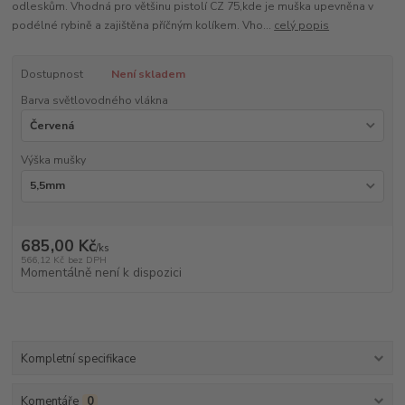
odleskům. Vhodná pro většinu pistolí CZ 75,kde je muška upevněna v
podélné rybině a zajištěna příčným kolíkem. Vho...
celý popis
Dostupnost
Není skladem
Barva světlovodného vlákna
Výška mušky
685,00 Kč
/
ks
566,12 Kč
bez DPH
Momentálně není k dispozici
Kompletní specifikace
Komentáře
0