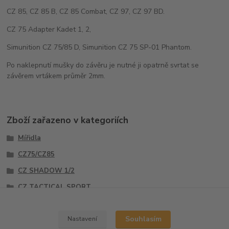
CZ 85, CZ 85 B, CZ 85 Combat, CZ 97, CZ 97 BD.
CZ 75 Adapter Kadet 1, 2,
Simunition CZ 75/85 D, Simunition CZ 75 SP-01 Phantom.
Po naklepnutí mušky do závěru je nutné ji opatrně svrtat se
závěrem vrtákem průměr 2mm.
Zboží zařazeno v kategoriích
Mířidla
CZ75/CZ85
CZ SHADOW 1/2
CZ TACTICAL SPORT
Mušky
Souhlasím
Nastavení