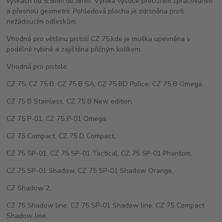
výškách od 5,5mm do 8mm. Vyniká vysoce precizním zpracováním
a přesnou geometrií. Pohledová plocha je zdrsněna proti
nežádoucím odleskům.
Vhodná pro většinu pistolí CZ 75,kde je muška upevněna v
podélné rybině a zajištěna příčným kolíkem.
Vhodná pro pistole:
CZ 75, CZ 75 B, CZ 75 B SA, CZ 75 BD Police, CZ 75 B Omega,
CZ 75 B Stainless, CZ 75 B New edition,
CZ 75 P-01, CZ 75 P-01 Omega,
CZ 75 Compact, CZ 75 D Compact,
CZ 75 SP-01, CZ 75 SP-01 Tactical, CZ 75 SP-01 Phantom,
CZ 75 SP-01 Shadow, CZ 75 SP-01 Shadow Orange,
CZ Shadow 2,
CZ 75 Shadow line, CZ 75 SP-01 Shadow line, CZ 75 Compact
Shadow line,