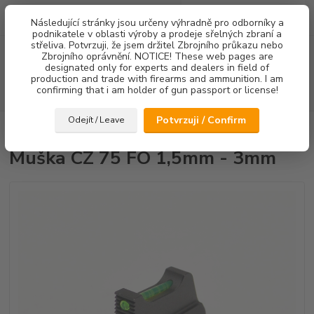
0
ks
Následující stránky jsou určeny výhradně pro odborníky a
za
0,00 Kč
podnikatele v oblasti výroby a prodeje sřelných zbraní a
střeliva. Potvrzuji, že jsem držitel Zbrojního průkazu nebo
Menu
Zbrojního oprávnění. NOTICE! These web pages are
designated only for experts and dealers in field of
production and trade with firearms and ammunition. I am
confirming that i am holder of gun passport or license!
Hledat
Potvrzuji / Confirm
Odejít / Leave
Úvod
Mířidla
Muška CZ 75 FO 1,5mm - 3mm
Muška CZ 75 FO 1,5mm - 3mm