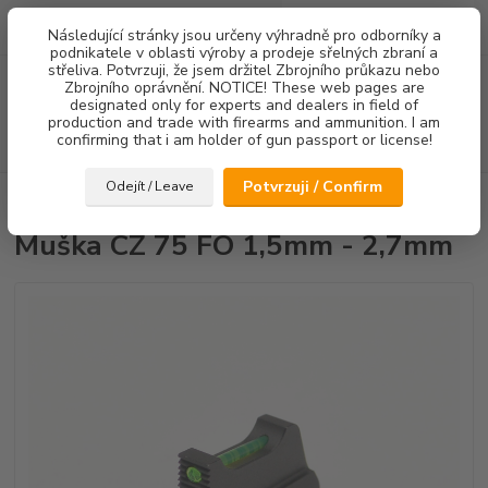
0
ks
Následující stránky jsou určeny výhradně pro odborníky a
za
0,00 Kč
podnikatele v oblasti výroby a prodeje sřelných zbraní a
střeliva. Potvrzuji, že jsem držitel Zbrojního průkazu nebo
Menu
Zbrojního oprávnění. NOTICE! These web pages are
designated only for experts and dealers in field of
production and trade with firearms and ammunition. I am
confirming that i am holder of gun passport or license!
Hledat
Potvrzuji / Confirm
Odejít / Leave
Úvod
Mířidla
Muška CZ 75 FO 1,5mm - 2,7mm
Muška CZ 75 FO 1,5mm - 2,7mm