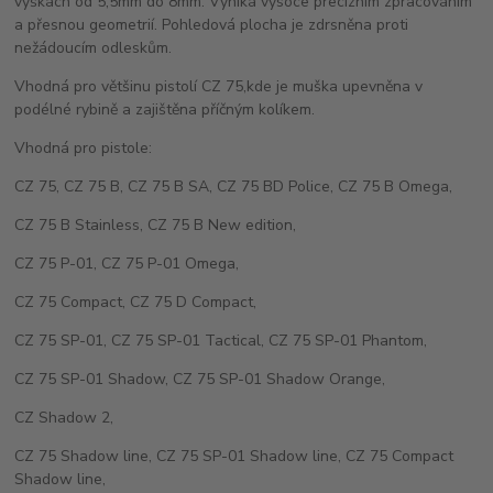
výškách od 5,5mm do 8mm. Vyniká vysoce precizním zpracováním
a přesnou geometrií. Pohledová plocha je zdrsněna proti
nežádoucím odleskům.
Vhodná pro většinu pistolí CZ 75,kde je muška upevněna v
podélné rybině a zajištěna příčným kolíkem.
Vhodná pro pistole:
CZ 75, CZ 75 B, CZ 75 B SA, CZ 75 BD Police, CZ 75 B Omega,
CZ 75 B Stainless, CZ 75 B New edition,
CZ 75 P-01, CZ 75 P-01 Omega,
CZ 75 Compact, CZ 75 D Compact,
CZ 75 SP-01, CZ 75 SP-01 Tactical, CZ 75 SP-01 Phantom,
CZ 75 SP-01 Shadow, CZ 75 SP-01 Shadow Orange,
CZ Shadow 2,
CZ 75 Shadow line, CZ 75 SP-01 Shadow line, CZ 75 Compact
Shadow line,