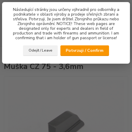
0
ks
Následující stránky jsou určeny výhradně pro odborníky a
za
0,00 Kč
podnikatele v oblasti výroby a prodeje sřelných zbraní a
střeliva. Potvrzuji, že jsem držitel Zbrojního průkazu nebo
Menu
Zbrojního oprávnění. NOTICE! These web pages are
designated only for experts and dealers in field of
production and trade with firearms and ammunition. I am
confirming that i am holder of gun passport or license!
Hledat
Potvrzuji / Confirm
Odejít / Leave
Úvod
Mířidla
Muška CZ 75 - 3,6mm
Muška CZ 75 - 3,6mm