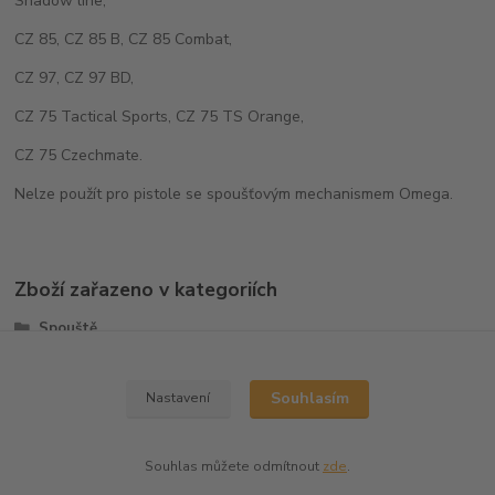
Shadow line,
CZ 85, CZ 85 B, CZ 85 Combat,
CZ 97, CZ 97 BD,
CZ 75 Tactical Sports, CZ 75 TS Orange,
CZ 75 Czechmate.
Nelze použít pro pistole se spoušťovým mechanismem Omega.
Zboží zařazeno v kategoriích
Spouště
CZ75/CZ85
Souhlasím
Nastavení
Souhlas můžete odmítnout
zde
.
Vytvořeno na
Eshop-rychle.cz