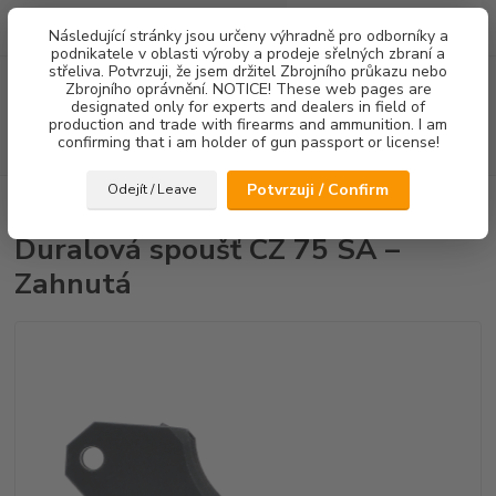
0
ks
Následující stránky jsou určeny výhradně pro odborníky a
za
0,00 Kč
podnikatele v oblasti výroby a prodeje sřelných zbraní a
střeliva. Potvrzuji, že jsem držitel Zbrojního průkazu nebo
Menu
Zbrojního oprávnění. NOTICE! These web pages are
designated only for experts and dealers in field of
production and trade with firearms and ammunition. I am
confirming that i am holder of gun passport or license!
Hledat
Potvrzuji / Confirm
Odejít / Leave
Úvod
Spouště
Duralová spoušť CZ 75 SA – Zahnutá
Duralová spoušť CZ 75 SA –
Zahnutá