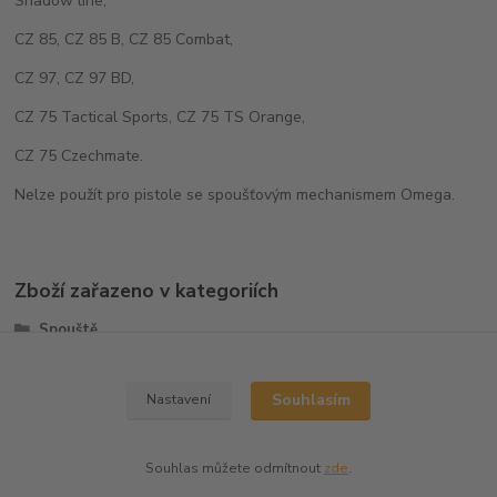
Shadow line,
CZ 85, CZ 85 B, CZ 85 Combat,
CZ 97, CZ 97 BD,
CZ 75 Tactical Sports, CZ 75 TS Orange,
CZ 75 Czechmate.
Nelze použít pro pistole se spoušťovým mechanismem Omega.
Zboží zařazeno v kategoriích
Spouště
CZ75/CZ85
Souhlasím
Nastavení
Souhlas můžete odmítnout
zde
.
Vytvořeno na
Eshop-rychle.cz