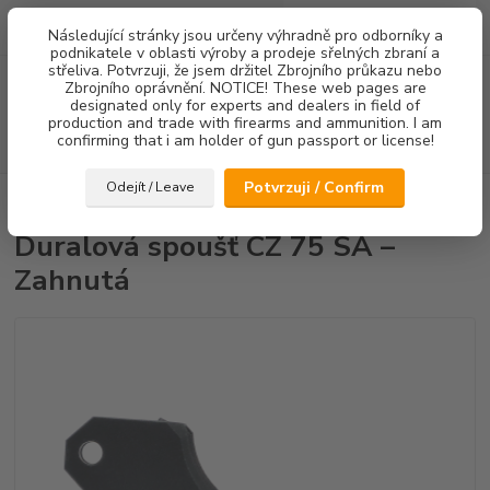
0
ks
Následující stránky jsou určeny výhradně pro odborníky a
za
0,00 Kč
podnikatele v oblasti výroby a prodeje sřelných zbraní a
střeliva. Potvrzuji, že jsem držitel Zbrojního průkazu nebo
Menu
Zbrojního oprávnění. NOTICE! These web pages are
designated only for experts and dealers in field of
production and trade with firearms and ammunition. I am
confirming that i am holder of gun passport or license!
Hledat
Potvrzuji / Confirm
Odejít / Leave
Úvod
Spouště
Duralová spoušť CZ 75 SA – Zahnutá
Duralová spoušť CZ 75 SA –
Zahnutá