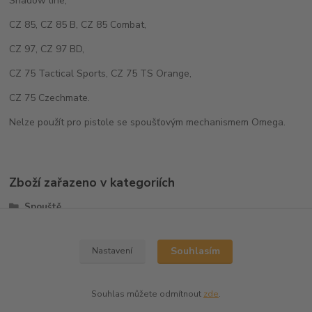
Shadow line,
CZ 85, CZ 85 B, CZ 85 Combat,
CZ 97, CZ 97 BD,
CZ 75 Tactical Sports, CZ 75 TS Orange,
CZ 75 Czechmate.
Nelze použít pro pistole se spoušťovým mechanismem Omega.
Zboží zařazeno v kategoriích
Spouště
CZ75/CZ85
Souhlasím
Nastavení
Souhlas můžete odmítnout
zde
.
Vytvořeno na
Eshop-rychle.cz