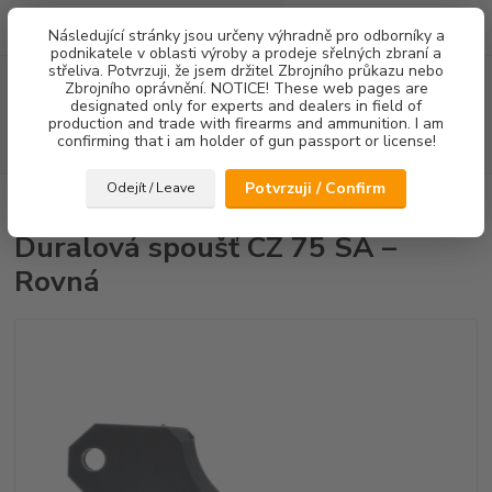
0
ks
Následující stránky jsou určeny výhradně pro odborníky a
za
0,00 Kč
podnikatele v oblasti výroby a prodeje sřelných zbraní a
střeliva. Potvrzuji, že jsem držitel Zbrojního průkazu nebo
Menu
Zbrojního oprávnění. NOTICE! These web pages are
designated only for experts and dealers in field of
production and trade with firearms and ammunition. I am
confirming that i am holder of gun passport or license!
Hledat
Potvrzuji / Confirm
Odejít / Leave
Úvod
Spouště
Duralová spoušť CZ 75 SA – Rovná
Duralová spoušť CZ 75 SA –
Rovná